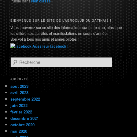
Publié dans
Non classé
BIENVENUE SUR LE SITE DE L’AÉROCLUB DU GÂTINAIS !
Vous trouverez sur ce site des informations sur notre club, ainsi que
les différentes activités et manifestations en cours d'année.
Bon vol à tous nos amis et amies pilotes !
Aussi sur facebook !
R
e
c
h
ARCHIVES
e
août 2023
r
avril 2023
c
septembre 2022
h
juin 2022
e
février 2022
décembre 2021
octobre 2020
mai 2020