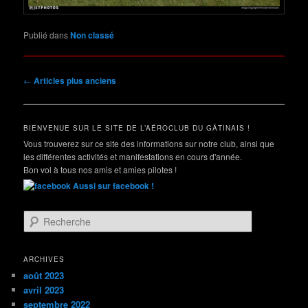
Publié dans
Non classé
Navigation
←
Articles plus anciens
des
articles
BIENVENUE SUR LE SITE DE L’AÉROCLUB DU GÂTINAIS !
Vous trouverez sur ce site des informations sur notre club, ainsi que
les différentes activités et manifestations en cours d'année.
Bon vol à tous nos amis et amies pilotes !
Aussi sur facebook !
R
e
c
h
ARCHIVES
e
août 2023
r
avril 2023
c
septembre 2022