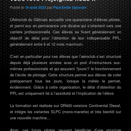
Publié le
16 août 2023
par
Paul-Emile Upravan
L’Aéroclub du Gâtinais accueille une quarantaine d’élèves pilotes,
et parmi eux en permanence une dizaine qui s’orientent vers une
carrière professionnelle. Ces élèves se fixent généralement un
objectif de délai pour l’obtention de leur indispensable PPL,
généralement entre 6 et 12 mois maximum.
C’est en particulier pour ces élèves que l’aéroclub s’est structuré
depuis déjà plusieurs années avec un pool d’instructeurs eux-
mêmes professionnels et qui assurent 7jours/7 le fonctionnement
de l’école de pilotage. Cette structure permet aux élèves de voler
pratiquement tous les jours, lorsque la météo le permet,
évidemment. Grâce à cette organisation, le délai d’obtention du
PPL est uniquement lié à l’assiduité et l’implication de l’élève.
La formation est réalisée sur DR400 versions Continental Diesel,
et intègre les variantes SLPC (mono-manette) et très bientôt sur
une nouvelle machine…
Ainsi, ces futurs pilotes peuvent bénéficier d’une structure