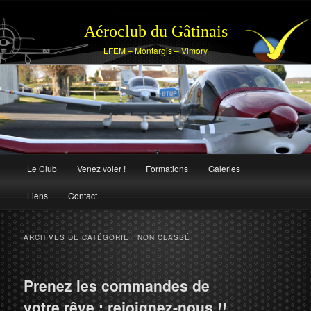
Aéroclub du Gâtinais
LFEM – Montargis – Vimory
Menu
Le Club
Venez voler !
Formations
Galeries
Aller
Aller
principal
Liens
Contact
au
au
contenu
contenu
ARCHIVES DE CATÉGORIE :
NON CLASSÉ
principal
secondaire
Prenez les commandes de
votre rêve : rejoignez-nous !!