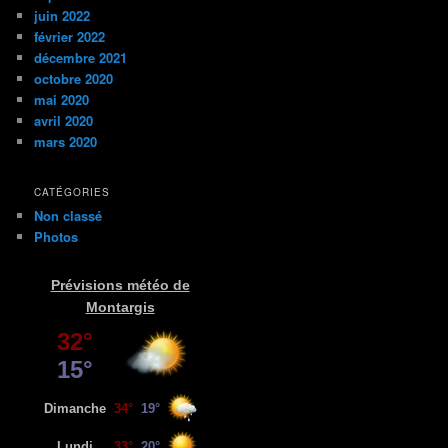
h
juin 2022
e
février 2022
décembre 2021
octobre 2020
mai 2020
avril 2020
mars 2020
CATÉGORIES
Non classé
Photos
Prévisions météo de
Montargis