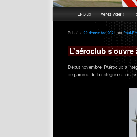
Menu
Le Club
Venez voler !
F
Aller
Aller
principal
au
au
Publié le
20 décembre 2021
par
Paul-Em
contenu
contenu
L’aéroclub s’ouvre
principal
secondaire
Début novembre, l’Aéroclub a inté
de gamme de la catégorie en class