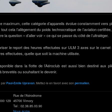
e maximum, cette catégorie d’appareils évolue constamment vers plus 
e à tout cela l’allègement du poids technocratique de l’aviation certifié
re la question « d’aller voir » ce qui se passe du côté de l’ultraléger.
oriser le report des heures effectuées sur ULM 3 axes sur le carnet d
res effectuées, quelle que soit la machine utilisée.
ible dans la flotte de l’Aéroclub est aussi bien destiné aux pilot
 brevetés ou souhaitant le devenir.
é
par
Paul-Emile Upravan
. Mettez-le en favori avec son
permalien
.
Rue de l'Aérodrome
 000 129
45700 Vimory
Tel : 02.38.85.03.90
Nous écrire