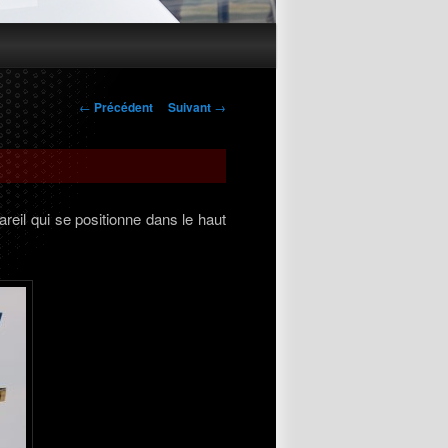
Navigation
←
Précédent
Suivant
→
des
articles
eil qui se positionne dans le haut