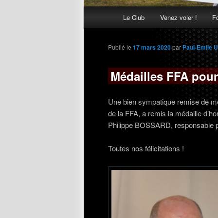
Menu
Le Club
Venez voler !
F
Aller
Aller
principal
au
au
Publié le
17 mars 2020
par
Paul-Emile 
contenu
contenu
Médailles FFA pou
principal
secondaire
Une bien sympatique remise de mé
de la FFA, a remis la médaille d’ho
Philippe BOSSARD, responsable pé
Toutes nos félicitations !