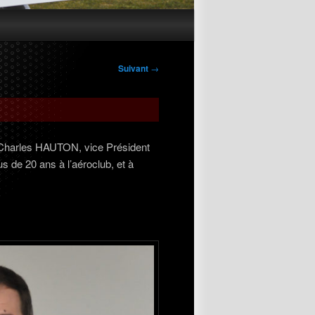
Navigation
Suivant
→
des
articles
 Charles HAUTON, vice Président
s de 20 ans à l’aéroclub, et à